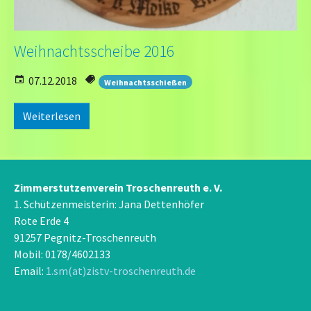
Weihnachtsscheibe 2016
07.12.2018
Weihnachtsschießen
Weiterlesen
Zimmerstutzenverein Troschenreuth e. V.
1. Schützenmeisterin: Jana Dettenhöfer
Rote Erde 4
91257 Pegnitz-Troschenreuth
Mobil: 0178/4602133
Email:
1.sm(at)zistv-troschenreuth.de