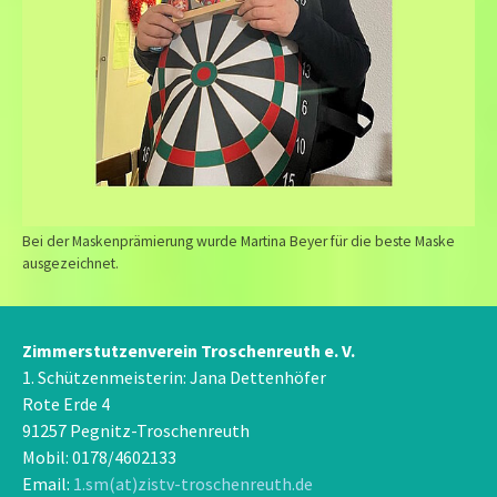
Bei der Maskenprämierung wurde Martina Beyer für die beste Maske
ausgezeichnet.
Zimmerstutzenverein Troschenreuth e. V.
1. Schützenmeisterin: Jana Dettenhöfer
Rote Erde 4
91257 Pegnitz-Troschenreuth
Mobil: 0178/4602133
Email:
1.sm(at)zistv-troschenreuth.de