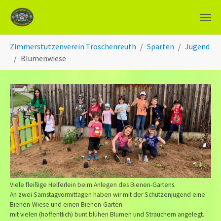
Zum Hauptinhalt springen
Sie sind hier:
Zimmerstutzenverein Troschenreuth
Sparten
Jugend
Blumenwiese
Viele fleißige Helferlein beim Anlegen des Bienen-Gartens.
An zwei Samstagvormittagen haben wir mit der Schützenjugend eine
Bienen-Wiese und einen Bienen-Garten
mit vielen (hoffentlich) bunt blühen Blumen und Sträuchern angelegt.