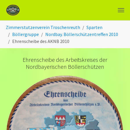
Zum Hauptinhalt springen
Sie sind hier:
Zimmerstutzenverein Troschenreuth
Sparten
Böllergruppe
Nordbay. Böllerschützentreffen 2010
Ehrenscheibe des AKNB 2010
Ehrenscheibe des Arbeitskreises der
Nordbayerischen Böllerschützen