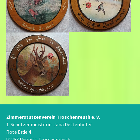
Zimmerstutzenverein Troschenreuth e. V.
1. Schützenmeisterin: Jana Dettenhöfer
Rote Erde 4
91257 Pegnitz-Troschenreuth