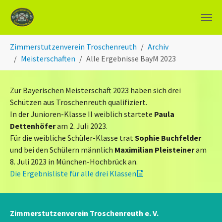
Zum Hauptinhalt springen
Sie sind hier:
Zimmerstutzenverein Troschenreuth
Archiv
Meisterschaften
Alle Ergebnisse BayM 2023
Zur Bayerischen Meisterschaft 2023 haben sich drei
Schützen aus Troschenreuth qualifiziert.
In der Junioren-Klasse II weiblich startete
Paula
Dettenhöfer
am 2. Juli 2023.
Für die weibliche Schüler-Klasse trat
Sophie Buchfelder
und bei den Schülern männlich
Maximilian Pleisteiner
am
8. Juli 2023 in München-Hochbrück an.
Die Ergebnisliste für alle drei Klassen
Zimmerstutzenverein Troschenreuth e. V.