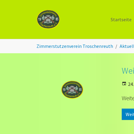
Zum Hauptinhalt springen
Startseite
Sie sind hier:
Zimmerstutzenverein Troschenreuth
Aktuel
Wei
24.
Weite
Wei