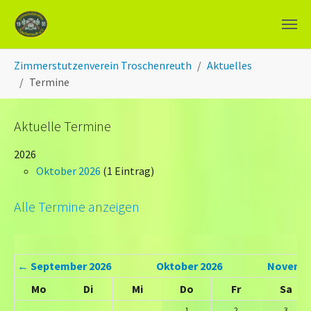
Zum Hauptinhalt springen
Sie sind hier:
Zimmerstutzenverein Troschenreuth
Aktuelles
Termine
Aktuelle Termine
2026
Oktober 2026
(1 Eintrag)
Alle Termine anzeigen
←
September 2026
Oktober 2026
Novembe
Mo
Di
Mi
Do
Fr
Sa
1
2
3