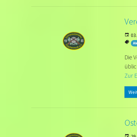
Ver
03.
Ak
Die V
üblic
Zur 
Wei
Ost
29.