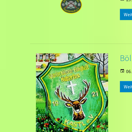
Wei
Böl
06.
Wei