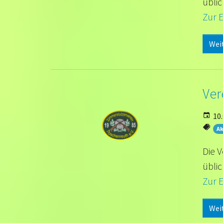
üblic
Zur 
Wei
Ver
10.
Ak
Die V
üblic
Zur 
Wei