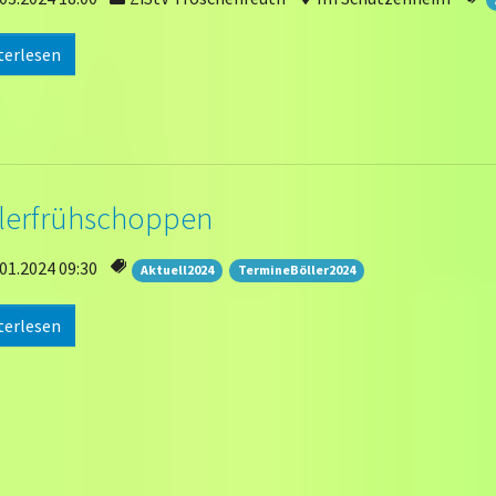
terlesen
lerfrühschoppen
01.2024 09:30
Aktuell2024
TermineBöller2024
terlesen