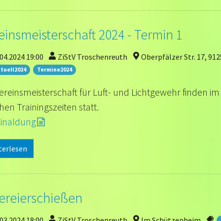
einsmeisterschaft 2024 - Termin 1
04.2024 19:00
ZiStV Troschenreuth
Oberpfälzer Str. 17, 91
tuell2024
Termine2024
ereinsmeisterschaft für Luft- und Lichtgewehr finden im
hen Trainingszeiten statt.
Einaldung
terlesen
ereierschießen
03.2024 18:00
ZiStV Troschenreuth
Im Schützenheim