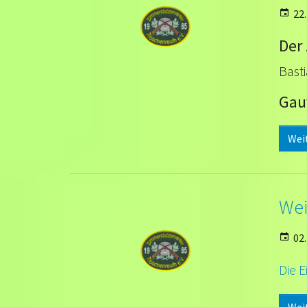
22
Der
Bast
Gau
Wei
Wei
02.
Die 
Wei