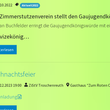
.10.2022
Aktuell2022
 Zimmerstutzenverein stellt den Gaujugendk
ian Buchfelder erringt die Gaujugendkönigswürde mit ei
vizekönig…
terlesen
hnachtsfeier
12.2023 19:00
ZiStV Troschenreuth
Gasthaus "Zum Roten 
Einladung
terlesen