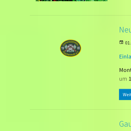
Neu
01.
Einl
Mont
um
1
Wei
Gau