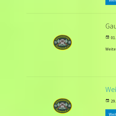
Gau
01.
Weite
Wei
29.
Wei