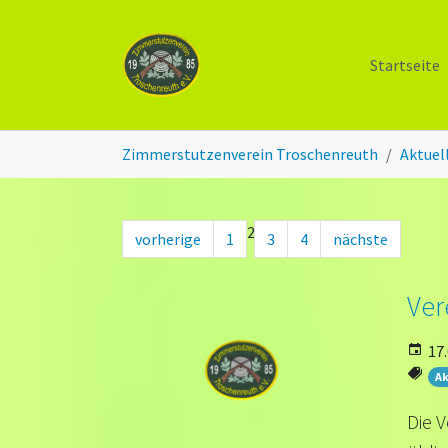
Zum Hauptinhalt springen
Startseite
Sie sind hier:
Zimmerstutzenverein Troschenreuth
Aktuel
2
vorherige
1
3
4
nächste
Ver
17.
Ak
Die V